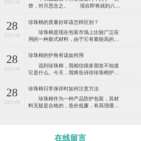
2021-06
饼，对月思念之。 现在即将就到八月
十五月圆夜，人团圆 。相送礼品的朋友我
相信是相当多，但是在送礼的时候你要相
珍珠棉的质量好坏该怎样区别？
28
当注意，使用包装材料的时候那么你一定
珍珠棉是现在包装市场上比较广泛应
要注意了，这些东西可是你要送给亲戚朋
2021-06
用的一种新式材料，由于它有着较高的防
友或者是你的领导上司，那么你就不能够
震防撞功能以及外观色泽鲜亮而一向被人
掉以轻心。这些东西可能就是关系你的前
们所热捧，逐步变成现在比较主流的包装
程与未
珍珠棉的护角有该如何用
28
材料。正因为如此，市场竞争也逐步变
说到珍珠棉，我相信很多朋友不知道
大，许多厂家为了能取得更多的利益赢
2021-06
它是什么。今天，我将告诉你珍珠棉护角
利，从而才去不同的措施获取更多的收
是什么，它是做什么用的。今天，让我们
入，珍珠棉质量也就变得五花八门，许多
来看看。 珍珠棉护角可以在货物运输
外行的客户不懂的话
珍珠棉日常保存时如何注意方法
28
中起到维护作用，可以起到突出的防震效
珍珠棉作为一种产品防护包装，其材
果，是防震包装的理想产品。广泛应用于
2021-06
料无疑是合格的，造价低廉，有高强缓
电子电器、仪器仪表、计算机、音响、医
冲、抗震能力的新型环保包装材料。珍珠
疗设备、工业控制柜、照明、技术产品、
棉能通过弯曲来吸收和分散外来的撞击
玻璃、陶瓷
力，达到缓冲的效果。克服了普通发泡胶
易碎、变形、回复性差的缺点。那么它在
在线留言
日常保存时需要注意的事项有哪些？