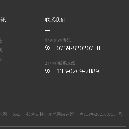
资讯
联系我们
业务咨询热线
态
0769-82020758
态
题
24小时联系热线
133-0269-7889
地图
SXL
技术支持：
东莞网站建设
粤ICP备2021087334号