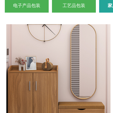
电子产品包装
工艺品包装
家