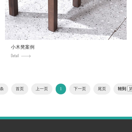
小木凳案例
3条
首页
上一页
1
下一页
尾页
转到