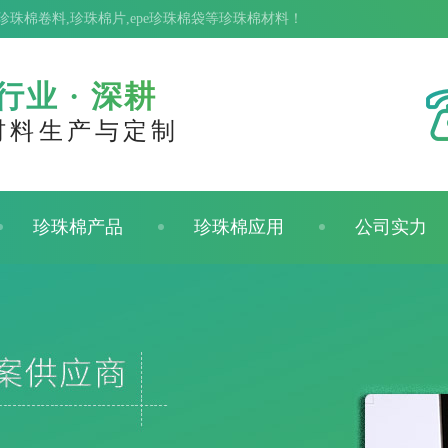
珍珠棉卷料
,
珍珠棉片
,
epe珍珠棉袋
等珍珠棉材料！
 行业 · 深耕
材料生产与定制
珍珠棉产品
珍珠棉应用
公司实力