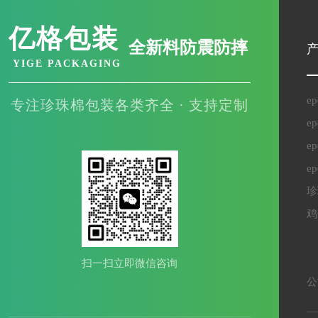
亿格包装
全新料防震防摔
YIGE PACKAGING
e
专注珍珠棉包装各类齐全 · 支持定制
e
e
e
珍
鸡
扫一扫立即微信咨询
公