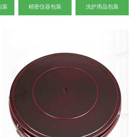
包装
精密仪器包装
洗护用品包装