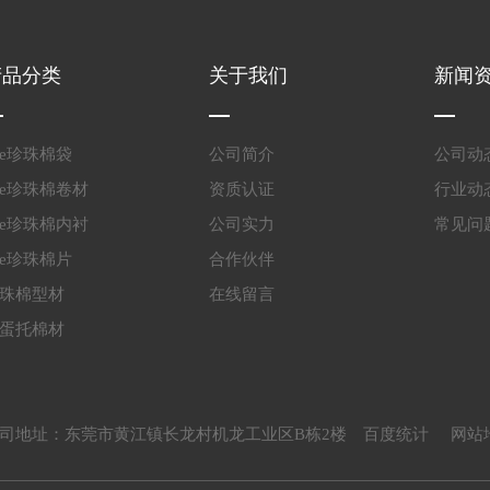
产品分类
关于我们
新闻
pe珍珠棉袋
公司简介
公司动
pe珍珠棉卷材
资质认证
行业动
pe珍珠棉内衬
公司实力
常见问
pe珍珠棉片
合作伙伴
珠棉型材
在线留言
蛋托棉材
司地址：东莞市黄江镇长龙村机龙工业区B栋2楼
百度统计
网站