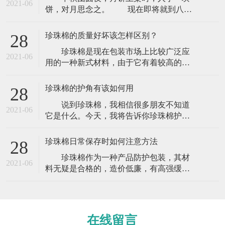
2021-06
饼，对月思念之。 现在即将就到八月
十五月圆夜，人团圆 。相送礼品的朋友我
相信是相当多，但是在送礼的时候你要相
珍珠棉的质量好坏该怎样区别？
28
当注意，使用包装材料的时候那么你一定
珍珠棉是现在包装市场上比较广泛应
要注意了，这些东西可是你要送给亲戚朋
2021-06
用的一种新式材料，由于它有着较高的防
友或者是你的领导上司，那么你就不能够
震防撞功能以及外观色泽鲜亮而一向被人
掉以轻心。这些东西可能就是关系你的前
们所热捧，逐步变成现在比较主流的包装
程与未
珍珠棉的护角有该如何用
28
材料。正因为如此，市场竞争也逐步变
说到珍珠棉，我相信很多朋友不知道
大，许多厂家为了能取得更多的利益赢
2021-06
它是什么。今天，我将告诉你珍珠棉护角
利，从而才去不同的措施获取更多的收
是什么，它是做什么用的。今天，让我们
入，珍珠棉质量也就变得五花八门，许多
来看看。 珍珠棉护角可以在货物运输
外行的客户不懂的话
珍珠棉日常保存时如何注意方法
28
中起到维护作用，可以起到突出的防震效
珍珠棉作为一种产品防护包装，其材
果，是防震包装的理想产品。广泛应用于
2021-06
料无疑是合格的，造价低廉，有高强缓
电子电器、仪器仪表、计算机、音响、医
冲、抗震能力的新型环保包装材料。珍珠
疗设备、工业控制柜、照明、技术产品、
棉能通过弯曲来吸收和分散外来的撞击
玻璃、陶瓷
力，达到缓冲的效果。克服了普通发泡胶
易碎、变形、回复性差的缺点。那么它在
在线留言
日常保存时需要注意的事项有哪些？