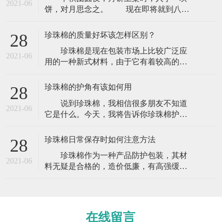
2021-06
饼，对月思念之。 现在即将就到八月
十五月圆夜，人团圆 。相送礼品的朋友我
相信是相当多，但是在送礼的时候你要相
珍珠棉的质量好坏该怎样区别？
28
当注意，使用包装材料的时候那么你一定
珍珠棉是现在包装市场上比较广泛应
要注意了，这些东西可是你要送给亲戚朋
2021-06
用的一种新式材料，由于它有着较高的防
友或者是你的领导上司，那么你就不能够
震防撞功能以及外观色泽鲜亮而一向被人
掉以轻心。这些东西可能就是关系你的前
们所热捧，逐步变成现在比较主流的包装
程与未
珍珠棉的护角有该如何用
28
材料。正因为如此，市场竞争也逐步变
说到珍珠棉，我相信很多朋友不知道
大，许多厂家为了能取得更多的利益赢
2021-06
它是什么。今天，我将告诉你珍珠棉护角
利，从而才去不同的措施获取更多的收
是什么，它是做什么用的。今天，让我们
入，珍珠棉质量也就变得五花八门，许多
来看看。 珍珠棉护角可以在货物运输
外行的客户不懂的话
珍珠棉日常保存时如何注意方法
28
中起到维护作用，可以起到突出的防震效
珍珠棉作为一种产品防护包装，其材
果，是防震包装的理想产品。广泛应用于
2021-06
料无疑是合格的，造价低廉，有高强缓
电子电器、仪器仪表、计算机、音响、医
冲、抗震能力的新型环保包装材料。珍珠
疗设备、工业控制柜、照明、技术产品、
棉能通过弯曲来吸收和分散外来的撞击
玻璃、陶瓷
力，达到缓冲的效果。克服了普通发泡胶
易碎、变形、回复性差的缺点。那么它在
在线留言
日常保存时需要注意的事项有哪些？