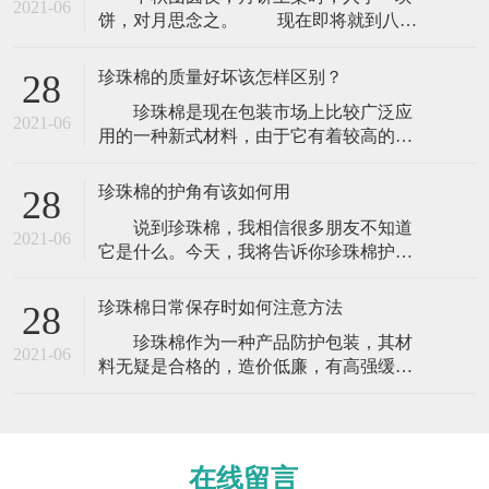
2021-06
饼，对月思念之。 现在即将就到八月
十五月圆夜，人团圆 。相送礼品的朋友我
相信是相当多，但是在送礼的时候你要相
珍珠棉的质量好坏该怎样区别？
28
当注意，使用包装材料的时候那么你一定
珍珠棉是现在包装市场上比较广泛应
要注意了，这些东西可是你要送给亲戚朋
2021-06
用的一种新式材料，由于它有着较高的防
友或者是你的领导上司，那么你就不能够
震防撞功能以及外观色泽鲜亮而一向被人
掉以轻心。这些东西可能就是关系你的前
们所热捧，逐步变成现在比较主流的包装
程与未
珍珠棉的护角有该如何用
28
材料。正因为如此，市场竞争也逐步变
说到珍珠棉，我相信很多朋友不知道
大，许多厂家为了能取得更多的利益赢
2021-06
它是什么。今天，我将告诉你珍珠棉护角
利，从而才去不同的措施获取更多的收
是什么，它是做什么用的。今天，让我们
入，珍珠棉质量也就变得五花八门，许多
来看看。 珍珠棉护角可以在货物运输
外行的客户不懂的话
珍珠棉日常保存时如何注意方法
28
中起到维护作用，可以起到突出的防震效
珍珠棉作为一种产品防护包装，其材
果，是防震包装的理想产品。广泛应用于
2021-06
料无疑是合格的，造价低廉，有高强缓
电子电器、仪器仪表、计算机、音响、医
冲、抗震能力的新型环保包装材料。珍珠
疗设备、工业控制柜、照明、技术产品、
棉能通过弯曲来吸收和分散外来的撞击
玻璃、陶瓷
力，达到缓冲的效果。克服了普通发泡胶
易碎、变形、回复性差的缺点。那么它在
在线留言
日常保存时需要注意的事项有哪些？