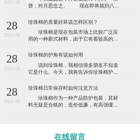
2021-06
饼，对月思念之。 现在即将就到八月
十五月圆夜，人团圆 。相送礼品的朋友我
相信是相当多，但是在送礼的时候你要相
珍珠棉的质量好坏该怎样区别？
28
当注意，使用包装材料的时候那么你一定
珍珠棉是现在包装市场上比较广泛应
要注意了，这些东西可是你要送给亲戚朋
2021-06
用的一种新式材料，由于它有着较高的防
友或者是你的领导上司，那么你就不能够
震防撞功能以及外观色泽鲜亮而一向被人
掉以轻心。这些东西可能就是关系你的前
们所热捧，逐步变成现在比较主流的包装
程与未
珍珠棉的护角有该如何用
28
材料。正因为如此，市场竞争也逐步变
说到珍珠棉，我相信很多朋友不知道
大，许多厂家为了能取得更多的利益赢
2021-06
它是什么。今天，我将告诉你珍珠棉护角
利，从而才去不同的措施获取更多的收
是什么，它是做什么用的。今天，让我们
入，珍珠棉质量也就变得五花八门，许多
来看看。 珍珠棉护角可以在货物运输
外行的客户不懂的话
珍珠棉日常保存时如何注意方法
28
中起到维护作用，可以起到突出的防震效
珍珠棉作为一种产品防护包装，其材
果，是防震包装的理想产品。广泛应用于
2021-06
料无疑是合格的，造价低廉，有高强缓
电子电器、仪器仪表、计算机、音响、医
冲、抗震能力的新型环保包装材料。珍珠
疗设备、工业控制柜、照明、技术产品、
棉能通过弯曲来吸收和分散外来的撞击
玻璃、陶瓷
力，达到缓冲的效果。克服了普通发泡胶
易碎、变形、回复性差的缺点。那么它在
在线留言
日常保存时需要注意的事项有哪些？